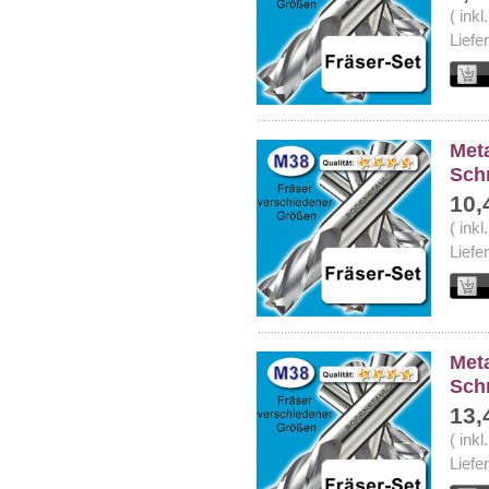
( ink
Liefe
Meta
Sch
10,
( ink
Liefe
Meta
Sch
13,
( ink
Liefe