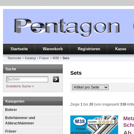
Startseite
Warenkorb
Registrieren
Kasse
Startseite
»
Katalog
»
Fräser
»
M38
»
Sets
Suche
Sets
Erweiterte Suche »
Kategorien
Zeige
1
bis
20
(von insgesamt
338
Arti
Bohrer
Met
Bohrhämmer und
Abbruchhämmer
Sch
Fräser
Ab.