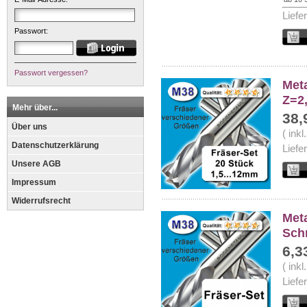
Liefe
Passwort:
Passwort vergessen?
Meta
Z=2,
Mehr über...
38,
Über uns
( ink
Datenschutzerklärung
Liefe
Unsere AGB
Impressum
Widerrufsrecht
Meta
Sch
6,3
( ink
Liefe