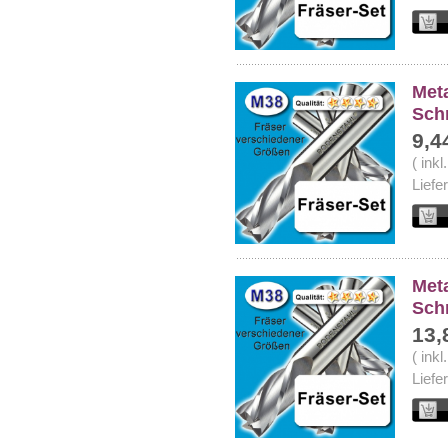
Meta
Sch
9,4
( ink
Liefe
Meta
Sch
13,
( ink
Liefe