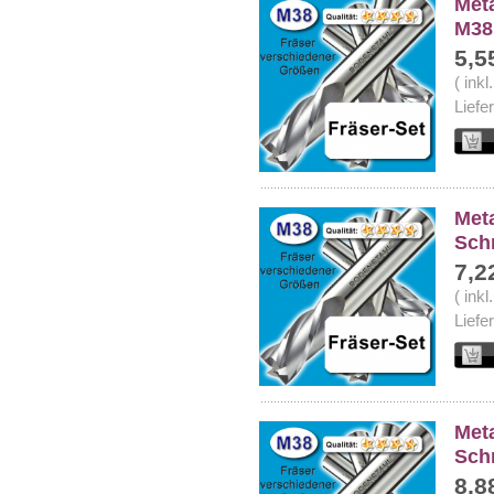
Meta
M38
5,5
( ink
Liefe
Meta
Sch
7,2
( ink
Liefe
Meta
Sch
8,8