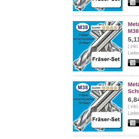
Meta
M38
5,1
( ink
Liefe
Meta
Sch
6,8
( ink
Liefe