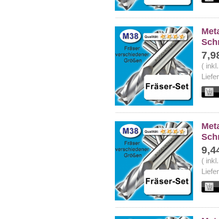
Meta
Sch
7,9
( ink
Liefe
Meta
Sch
9,4
( ink
Liefe