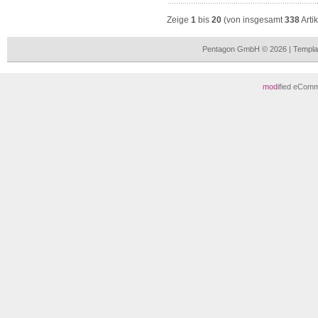
Zeige
1
bis
20
(von insgesamt
338
Arti
Pentagon GmbH © 2026 | Templa
mod
ified eCom