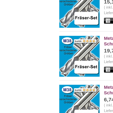
15,
( ink
Liefe
Meta
Sch
19,
( ink
Liefe
Meta
Sch
6,7
( ink
Liefe