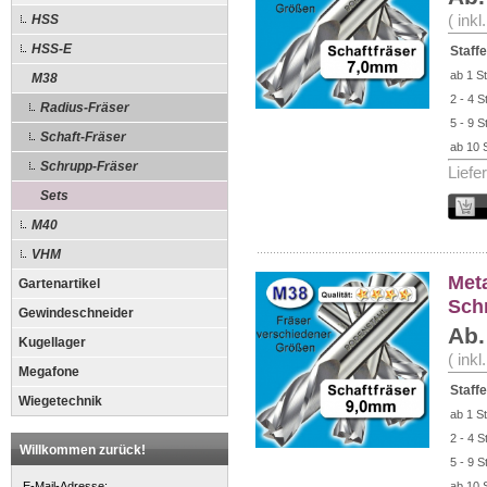
HSS
( ink
HSS-E
Staffe
ab 1 St
M38
2 - 4 S
Radius-Fräser
5 - 9 S
Schaft-Fräser
ab 10 
Schrupp-Fräser
Liefe
Sets
M40
VHM
Met
Gartenartikel
Sch
Gewindeschneider
Ab.
Kugellager
( ink
Megafone
Staffe
Wiegetechnik
ab 1 St
2 - 4 S
Willkommen zurück!
5 - 9 S
E-Mail-Adresse:
ab 10 