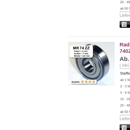
20 - 49
ab 50 
Liefe
Radi
740Z
Ab.
( ink
Staffe
ab 1 St
2 - 3 S
4 - 9 S
10 - 19
20 - 49
ab 50 
Liefe