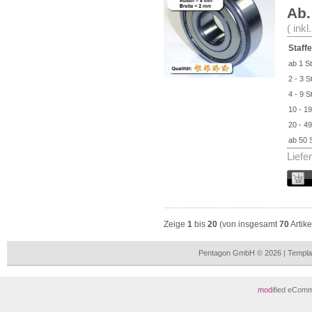
Ab.
( ink
Staffe
ab 1 St
2 - 3 S
4 - 9 S
10 - 19
20 - 49
ab 50 
Liefe
Zeige
1
bis
20
(von insgesamt
70
Artike
Pentagon GmbH © 2026 | Templa
mod
ified eCom