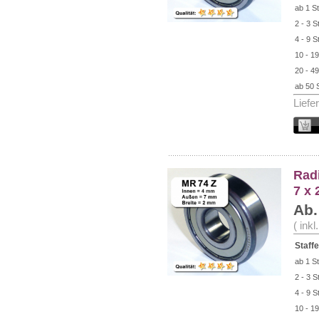
ab 1 St
2 - 3 S
4 - 9 S
10 - 19
20 - 49
ab 50 
Liefe
Radi
7 x
Ab.
( ink
Staffe
ab 1 St
2 - 3 S
4 - 9 S
10 - 19