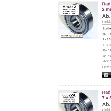
Radi
2 m
Ab.
( ink
Staffe
ab 1 St
2 - 3 S
4 - 9 S
10 - 19
20 - 49
ab 50 
Liefe
Radi
7 x
Ab.
( ink