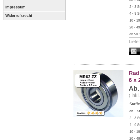
2 - 3 S
Impressum
4 - 9 S
Widerrufsrecht
10 - 19
20 - 49
ab 50 
Liefe
Radi
6 x
Ab.
( ink
Staffe
ab 1 St
2 - 3 S
4 - 9 S
10 - 19
20 - 49