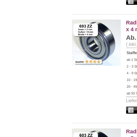
Radi
x 4
Ab.
( ink
Staffe
ab 1 St
2 - 3 S
4 - 9 S
10 - 19
20 - 49
ab 50 
Liefe
Radi