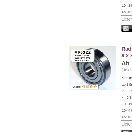
10 - 19
ab 20 
Liefe
Radi
8 x
Ab.
( ink
Staffe
ab 1 St
2 - 3 S
4 - 9 S
10 - 19
20 - 49
ab 50 
Liefe