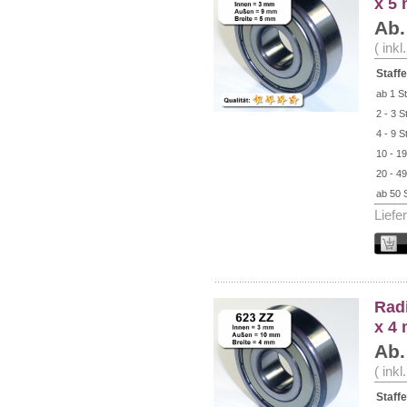
x 5
Ab.
( ink
Staffe
ab 1 St
2 - 3 S
4 - 9 S
10 - 19
20 - 49
ab 50 
Liefe
Radi
x 4
Ab.
( ink
Staffe