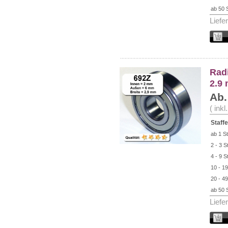
ab 50 
Liefe
Radi
2.9
Ab.
( ink
Staffe
ab 1 St
2 - 3 S
4 - 9 S
10 - 19
20 - 49
ab 50 
Liefe