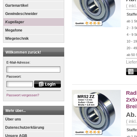
Gartenartikel
( ink
Gewindeschneider
Staffe
ab 1 St
Kugellager
2 - 3 S
Megafone
4 - 9 S
Wiegetechnik
10 - 19
20 - 49
Willkommen zurück!
ab 50 
Liefe
E-Mail-Adresse:
Passwort:
Radi
Passwort vergessen?
2x5
Bre
Mehr über...
Ab.
Über uns
( ink
Datenschutzerklärung
Staffe
Unsere AGB
ab 1 St