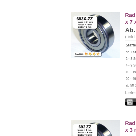
Radi
x 7
Ab.
( ink
Staffe
ab 1 St
2 - 3 S
4 - 9 S
10 - 19
20 - 49
ab 50 
Liefe
Radi
x 3