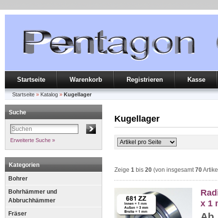
Startseite
Warenkorb
Registrieren
Kasse
Startseite
»
Katalog
»
Kugellager
Suche
Kugellager
Erweiterte Suche »
Kategorien
Zeige
1
bis
20
(von insgesamt
70
Artike
Bohrer
Radi
Bohrhämmer und
Abbruchhämmer
x 1
Fräser
Ab.