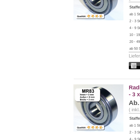
Staffe
ab 1 St
2 - 3 S
4 - 9 S
10 - 19
20 - 49
ab 50 
Liefe
Rad
- 3 
Ab.
( ink
Staffe
ab 1 St
2 - 3 S
4 - 9 S