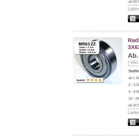
ab 50 
Liefe
Radi
3X6
Ab.
( ink
Staffe
ab 1 St
2 - 3 S
4 - 9 S
10 - 19
ab 20 
Liefe