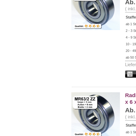
Ab.
( ink
Staffe
ab 1 St
2 - 3 S
4 - 9 S
10 - 19
20 - 49
ab 50 
Liefe
Radi
x 6
Ab.
( ink
Staffe
ab 1 St