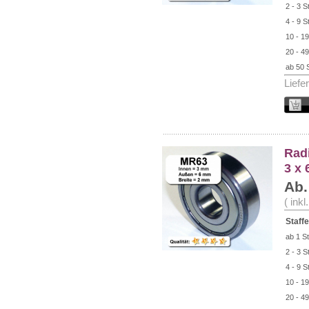
2 - 3 S
4 - 9 S
10 - 19
20 - 49
ab 50 
Liefe
Radi
3 x 
Ab.
( ink
Staffe
ab 1 St
2 - 3 S
4 - 9 S
10 - 19
20 - 49