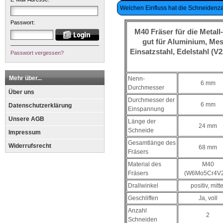
Welchen Einfluss hat die Schneidenza
Passwort:
M40 Fräser für die Metall
gut für Aluminium, Mes
Einsatzstahl, Edelstahl (V
Passwort vergessen?
Mehr über...
Nenn-
6 mm
Durchmesser
Über uns
Durchmesser der
6 mm
Datenschutzerklärung
Einspannung
Unsere AGB
Länge der
24 mm
Schneide
Impressum
Gesamtlänge des
Widerrufsrecht
68 mm
Fräsers
Material des
M40
Fräsers
(W6Mo5Cr4V2
Drallwinkel
positiv, mitte
Geschliffen
Ja, voll
Anzahl
2
Schneiden