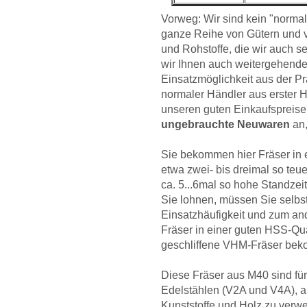
Vorweg: Wir sind kein "normale
ganze Reihe von Gütern und ve
und Rohstoffe, die wir auch s
wir Ihnen auch weitergehende
Einsatzmöglichkeit aus der P
normaler Händler aus erster H
unseren guten Einkaufspreisen
ungebrauchte Neuwaren
an,
Sie bekommen hier Fräser in e
etwa zwei- bis dreimal so teu
ca. 5...6mal so hohe Standzei
Sie lohnen, müssen Sie selbs
Einsatzhäufigkeit und zum an
Fräser in einer guten HSS-Qua
geschliffene VHM-Fräser bek
Diese Fräser aus M40 sind für
Edelstählen (V2A und V4A), a
Kunststoffe und Holz zu verw