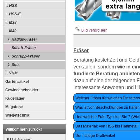
HSS
HSS-E
M38
Bild vergrößern
M40
Radius-Fräser
Schaft-Fräser
Fräser
Schrupp-Fräser
Beratung kostet Zeit und Geld
Sets
verkaufen, sondern
wie in ei
VHM
fundierte Beratung anbieten
dazu auf eine der folgenden Fr
Gartenartikel
interessante Antworten und Hi
Gewindeschneider
Welcher Fräser für welchen Einsatzzw
Kugellager
Megafone
Was ist von Beschichtungen zu halten
Wiegetechnik
Und welcher Fräs-Typ sind Sie ? (Wic
Das Material: Von HSS bis Hartmetall
Willkommen zurück!
Der richtige Drallwinkel
E-Mail-Adresse: