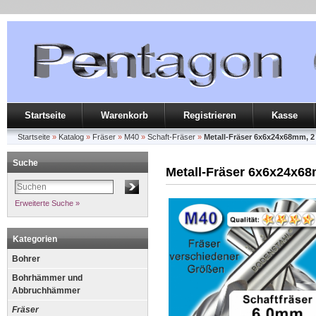
Startseite
Warenkorb
Registrieren
Kasse
Startseite
»
Katalog
»
Fräser
»
M40
»
Schaft-Fräser
»
Metall-Fräser 6x6x24x68mm, 2
Suche
Metall-Fräser 6x6x24x68
Erweiterte Suche »
Kategorien
Bohrer
Bohrhämmer und
Abbruchhämmer
Fräser