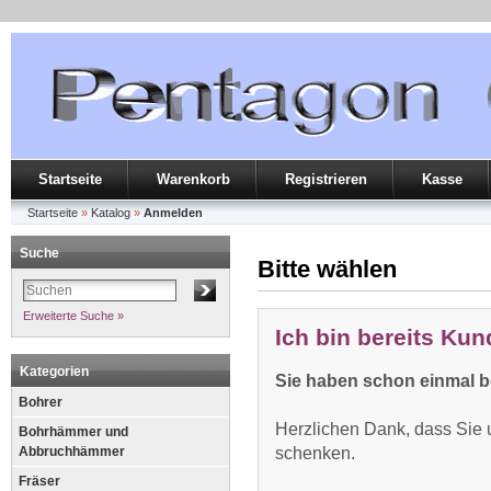
Startseite
Warenkorb
Registrieren
Kasse
Startseite
»
Katalog
»
Anmelden
Suche
Bitte wählen
Erweiterte Suche »
Ich bin bereits Kun
Kategorien
Sie haben schon einmal be
Bohrer
Herzlichen Dank, dass Sie u
Bohrhämmer und
Abbruchhämmer
schenken.
Fräser